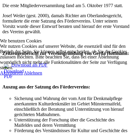
Die erste Mitgliederversammlung fand am 5. Oktober 1977 statt.
Josef Weiler (gest. 2000), damals Richter am Oberlandesgericht,
formulierte die erste Satzung des Fördervereins. Unter seinem
Vorsitz wurde dieser Entwurf beraten und hierauf der erste Vorstand
des Vereins gewählt.
Wir benutzen Cookies
Wir nutzen Cookies auf unserer Website, die essenziell sind für den
Betrieb der Seite. Sie können selbst entscheiden, ob Sie die Cookies
Zeitzeugenbericht zur Vereinsgründung von Gerda Hoffmann:
zulassen möchten. Bitte beachten Sie, dass bei einer Ablehnung
womöglich nicht mehr alle Funktionalitäten der Seite zur Verfügung
Download als PDF
stehen.
Akzeptieren
Ablehnen
Auszug aus der Satzung des Fördervereins:
Sicherung und Wahrung der vom Amt für Denkmalpflege
anerkannten Kulturdenkmäler im Gebiet Münstermaifeld,
einschließlich der Beratung und Unterstützung von hierauf
gerichteten Maßnahmen.
Unterstützung der Forschung über die Geschichte des
Maifeldes und deren Vermittlung
Förderung des Verständnisses für Kultur und Geschichte des