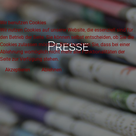
Wir benutzen Cookies
Wir nutzen Cookies auf unserer Website, die essenziell sind für
den Betrieb der Seite. Sie können selbst entscheiden, ob Sie die
Presse
Cookies zulassen möchten. Bitte beachten Sie, dass bei einer
Ablehnung womöglich nicht mehr alle Funktionalitäten der
Seite zur Verfügung stehen.
Akzeptieren
Ablehnen