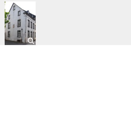
Die alte Kurfürstliche Kellerei
Haus Möntenich, Obertorstraße 11/13
Das Sendersche Haus
Obertorstraße 19/20
Die ehem. Schönecker Burg (Alte Kurfürstl. Burg)
Haus Moritz, Bornstraße 9
Die alte Kurfürstliche Kellerei, Haus Schilberz
Obertorstraße 17
Ehem. Hospitalshofhaus